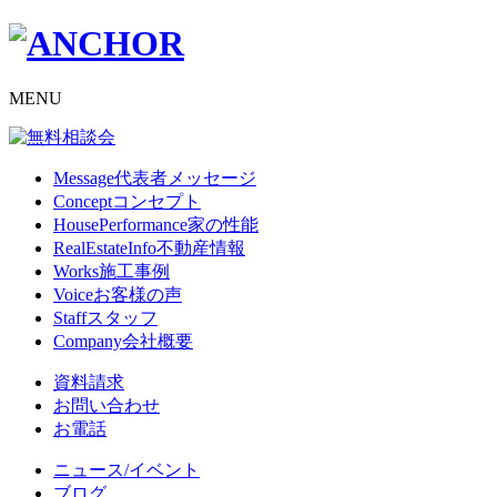
MENU
Message
代表者メッセージ
Concept
コンセプト
HousePerformance
家の性能
RealEstateInfo
不動産情報
Works
施工事例
Voice
お客様の声
Staff
スタッフ
Company
会社概要
資料請求
お問い合わせ
お電話
ニュース/イベント
ブログ