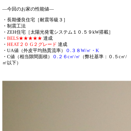
—今回のお家の性能値—
・長期優良住宅［耐震等級３］
・制震工法
・ZEH住宅［太陽光発電システム１０.５９kW搭載］
・
BELS★★★★★
達成
・
HEAT２０ G２グレード
達成
・UA値（外皮平均熱貫流率）
０.３８W/㎡・K
・C値（相当隙間面積）
０.２６c㎡/㎡
（弊社基準：０.５c㎡/
㎡以下）