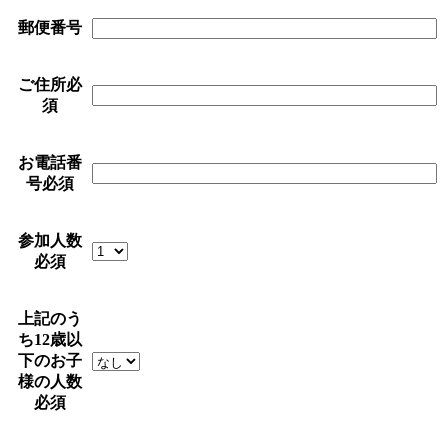
郵便番号
ご住所
必
須
お電話番
号
必須
参加人数
必須
上記のう
ち12歳以
下のお子
様の人数
必須