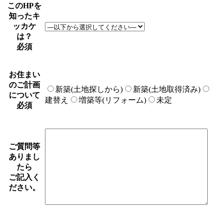
このHPを
知ったキ
ッカケ
は？
必須
お住まい
のご計画
新築(土地探しから)
新築(土地取得済み)
について
建替え
増築等(リフォーム)
未定
必須
ご質問等
ありまし
たら
ご記入く
ださい。