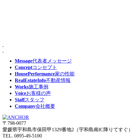
Message
代表者メッセージ
Concept
コンセプト
HousePerformance
家の性能
RealEstateInfo
不動産情報
Works
施工事例
Voice
お客様の声
Staff
スタッフ
Company
会社概要
〒798-0077
愛媛県宇和島市保田甲1329番地2（宇和島南IC降りてすぐ）
TEL. 0895-49-5100