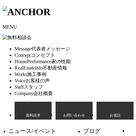
MENU
Message
代表者メッセージ
Concept
コンセプト
HousePerformance
家の性能
RealEstateInfo
不動産情報
Works
施工事例
Voice
お客様の声
Staff
スタッフ
Company
会社概要
資料請求
お問い合わせ
お電話
ニュース/イベント
ブログ