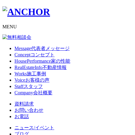
MENU
Message
代表者メッセージ
Concept
コンセプト
HousePerformance
家の性能
RealEstateInfo
不動産情報
Works
施工事例
Voice
お客様の声
Staff
スタッフ
Company
会社概要
資料請求
お問い合わせ
お電話
ニュース/イベント
ブログ