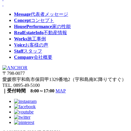
Message
代表者メッセージ
Concept
コンセプト
HousePerformance
家の性能
RealEstateInfo
不動産情報
Works
施工事例
Voice
お客様の声
Staff
スタッフ
Company
会社概要
〒798-0077
愛媛県宇和島市保田甲1329番地2（宇和島南IC降りてすぐ）
TEL. 0895-49-5100
｜受付時間 8:00～17:00
MAP