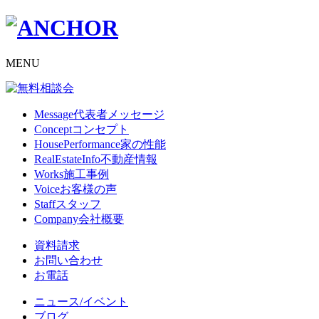
MENU
Message
代表者メッセージ
Concept
コンセプト
HousePerformance
家の性能
RealEstateInfo
不動産情報
Works
施工事例
Voice
お客様の声
Staff
スタッフ
Company
会社概要
資料請求
お問い合わせ
お電話
ニュース/イベント
ブログ