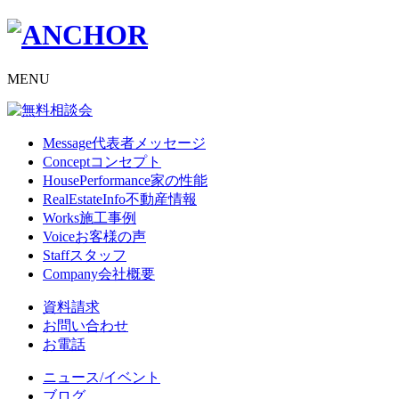
MENU
Message
代表者メッセージ
Concept
コンセプト
HousePerformance
家の性能
RealEstateInfo
不動産情報
Works
施工事例
Voice
お客様の声
Staff
スタッフ
Company
会社概要
資料請求
お問い合わせ
お電話
ニュース/イベント
ブログ