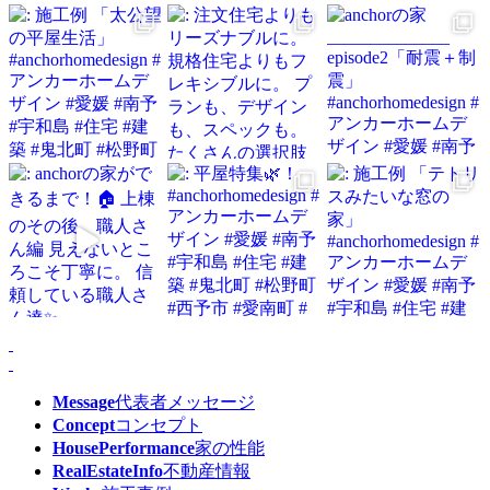
Message
代表者メッセージ
Concept
コンセプト
HousePerformance
家の性能
RealEstateInfo
不動産情報