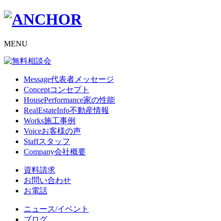
MENU
Message
代表者メッセージ
Concept
コンセプト
HousePerformance
家の性能
RealEstateInfo
不動産情報
Works
施工事例
Voice
お客様の声
Staff
スタッフ
Company
会社概要
資料請求
お問い合わせ
お電話
ニュース/イベント
ブログ