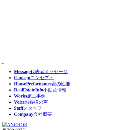
Message
代表者メッセージ
Concept
コンセプト
HousePerformance
家の性能
RealEstateInfo
不動産情報
Works
施工事例
Voice
お客様の声
Staff
スタッフ
Company
会社概要