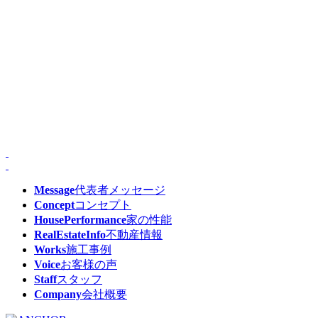
Message
代表者メッセージ
Concept
コンセプト
HousePerformance
家の性能
RealEstateInfo
不動産情報
Works
施工事例
Voice
お客様の声
Staff
スタッフ
Company
会社概要