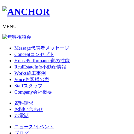
MENU
Message
代表者メッセージ
Concept
コンセプト
HousePerformance
家の性能
RealEstateInfo
不動産情報
Works
施工事例
Voice
お客様の声
Staff
スタッフ
Company
会社概要
資料請求
お問い合わせ
お電話
ニュース/イベント
ブログ