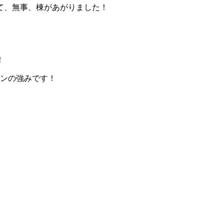
て、無事、棟があがりました！
！
インの強みです！