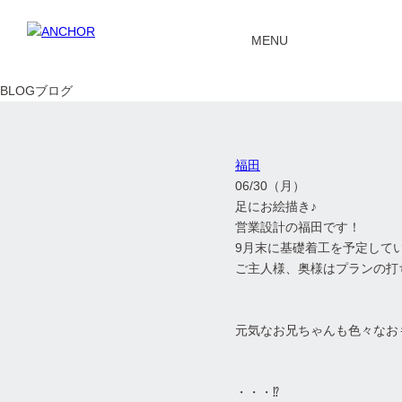
Message
MENU
資料請求
お問い
BLOG
ブログ
福田
06/30（月）
足にお絵描き♪
営業設計の福田です！
9月末に基礎着工を予定して
ご主人様、奥様はプランの打
元気なお兄ちゃんも色々なお
・・・⁉