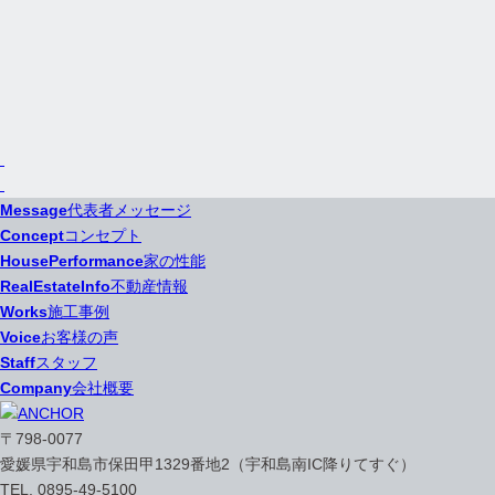
Message
代表者メッセージ
Concept
コンセプト
HousePerformance
家の性能
RealEstateInfo
不動産情報
Works
施工事例
Voice
お客様の声
Staff
スタッフ
Company
会社概要
〒798-0077
愛媛県宇和島市保田甲1329番地2（宇和島南IC降りてすぐ）
TEL. 0895-49-5100