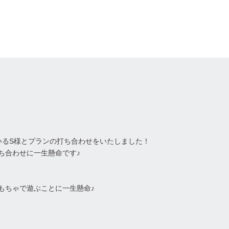
Concept
HousePerformance
RealEstateInfo
Works
Voi
合わせ
お電話
ニュース/イベント
ブログ
いるS様とプランの打ち合わせをいたしました！
ち合わせに一生懸命です♪
もちゃで遊ぶことに一生懸命♪