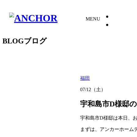
Me
MENU
Staff
BLOG
ブログ
福田
07/12（土）
宇和島市D様邸
宇和島市D様邸は本日、
まずは、アンカーホーム