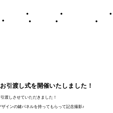
ssage
Concept
HousePerformance
Company
資料請求
お問い合わせ
お
のお引渡し式を開催いたしました！
お引渡しさせていただきました！
デザインの鍵パネルを持ってもらって記念撮影♪