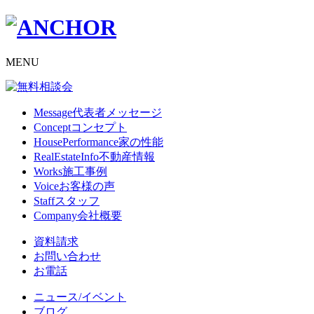
MENU
Message
代表者メッセージ
Concept
コンセプト
HousePerformance
家の性能
RealEstateInfo
不動産情報
Works
施工事例
Voice
お客様の声
Staff
スタッフ
Company
会社概要
資料請求
お問い合わせ
お電話
ニュース/イベント
ブログ