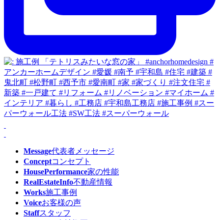
Message
代表者メッセージ
Concept
コンセプト
HousePerformance
家の性能
RealEstateInfo
不動産情報
Works
施工事例
Voice
お客様の声
Staff
スタッフ