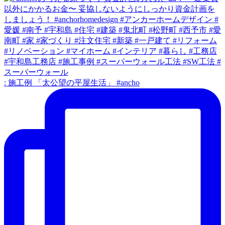
: 施工例 「太公望の平屋生活」 #ancho