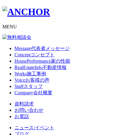
MENU
Message
代表者メッセージ
Concept
コンセプト
HousePerformance
家の性能
RealEstateInfo
不動産情報
Works
施工事例
Voice
お客様の声
Staff
スタッフ
Company
会社概要
資料請求
お問い合わせ
お電話
ニュース/イベント
ブログ