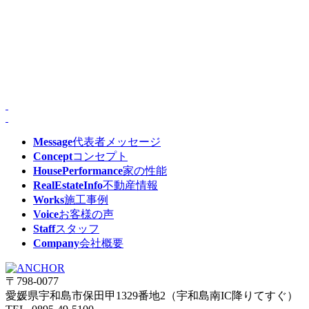
Message
代表者メッセージ
Concept
コンセプト
HousePerformance
家の性能
RealEstateInfo
不動産情報
Works
施工事例
Voice
お客様の声
Staff
スタッフ
Company
会社概要
〒798-0077
愛媛県宇和島市保田甲1329番地2（宇和島南IC降りてすぐ）