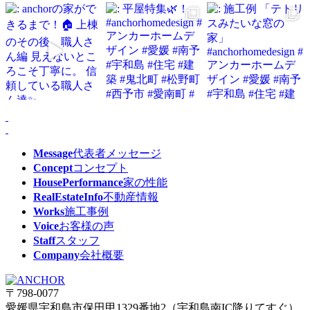
Message
代表者メッセージ
Concept
コンセプト
HousePerformance
家の性能
RealEstateInfo
不動産情報
Works
施工事例
Voice
お客様の声
Staff
スタッフ
Company
会社概要
〒798-0077
愛媛県宇和島市保田甲1329番地2（宇和島南IC降りてすぐ）