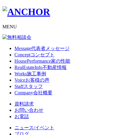
MENU
Message
代表者メッセージ
Concept
コンセプト
HousePerformance
家の性能
RealEstateInfo
不動産情報
Works
施工事例
Voice
お客様の声
Staff
スタッフ
Company
会社概要
資料請求
お問い合わせ
お電話
ニュース/イベント
ブログ