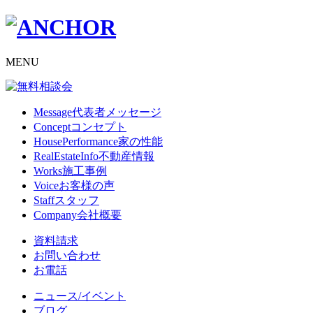
MENU
Message
代表者メッセージ
Concept
コンセプト
HousePerformance
家の性能
RealEstateInfo
不動産情報
Works
施工事例
Voice
お客様の声
Staff
スタッフ
Company
会社概要
資料請求
お問い合わせ
お電話
ニュース/イベント
ブログ