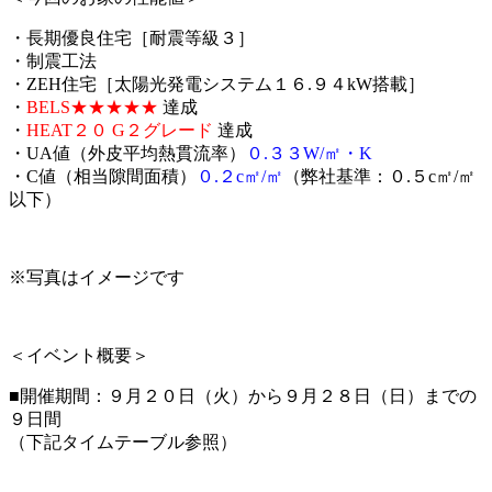
・長期優良住宅［耐震等級３］
・制震工法
・ZEH住宅［太陽光発電システム１６.９４kW搭載］
・
BELS★★★★★
達成
・
HEAT２０ G２グレード
達成
・UA値（外皮平均熱貫流率）
０.３３W/㎡・K
・C値（相当隙間面積）
０.２c㎡/㎡
（弊社基準：０.５c㎡/㎡
以下）
※写真はイメージです
＜イベント概要＞
■開催期間：９月２０日（火）から９月２８日（日）までの
９日間
（下記タイムテーブル参照）