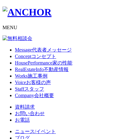
MENU
Message
代表者メッセージ
Concept
コンセプト
HousePerformance
家の性能
RealEstateInfo
不動産情報
Works
施工事例
Voice
お客様の声
Staff
スタッフ
Company
会社概要
資料請求
お問い合わせ
お電話
ニュース/イベント
ブログ