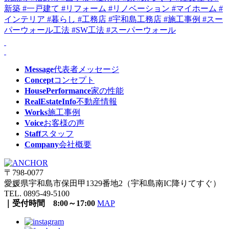
Message
代表者メッセージ
Concept
コンセプト
HousePerformance
家の性能
RealEstateInfo
不動産情報
Works
施工事例
Voice
お客様の声
Staff
スタッフ
Company
会社概要
〒798-0077
愛媛県宇和島市保田甲1329番地2（宇和島南IC降りてすぐ）
TEL. 0895-49-5100
｜受付時間 8:00～17:00
MAP