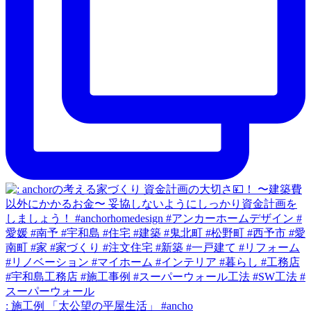
: 施工例 「太公望の平屋生活」 #ancho