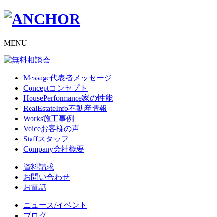
MENU
Message
代表者メッセージ
Concept
コンセプト
HousePerformance
家の性能
RealEstateInfo
不動産情報
Works
施工事例
Voice
お客様の声
Staff
スタッフ
Company
会社概要
資料請求
お問い合わせ
お電話
ニュース/イベント
ブログ