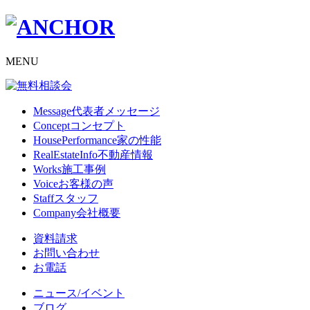
MENU
Message
代表者メッセージ
Concept
コンセプト
HousePerformance
家の性能
RealEstateInfo
不動産情報
Works
施工事例
Voice
お客様の声
Staff
スタッフ
Company
会社概要
資料請求
お問い合わせ
お電話
ニュース/イベント
ブログ