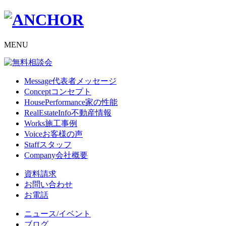
MENU
Message
代表者メッセージ
Concept
コンセプト
HousePerformance
家の性能
RealEstateInfo
不動産情報
Works
施工事例
Voice
お客様の声
Staff
スタッフ
Company
会社概要
資料請求
お問い合わせ
お電話
ニュース/イベント
ブログ