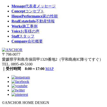
Message
代表者メッセージ
Concept
コンセプト
HousePerformance
家の性能
RealEstateInfo
不動産情報
Works
施工事例
Voice
お客様の声
Staff
スタッフ
Company
会社概要
〒798-0077
愛媛県宇和島市保田甲1329番地2（宇和島南IC降りてすぐ）
TEL. 0895-49-5100
｜受付時間 8:00～17:00
MAP
©ANCHOR HOME DESIGN