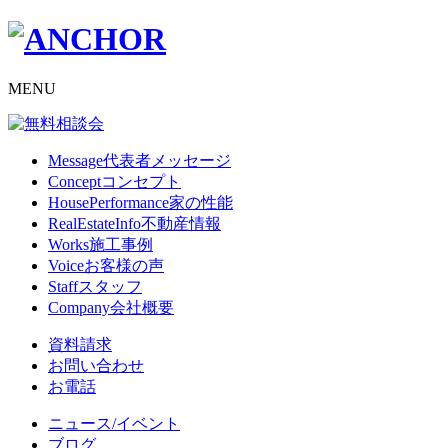
MENU
Message
代表者メッセージ
Concept
コンセプト
HousePerformance
家の性能
RealEstateInfo
不動産情報
Works
施工事例
Voice
お客様の声
Staff
スタッフ
Company
会社概要
資料請求
お問い合わせ
お電話
ニュース/イベント
ブログ