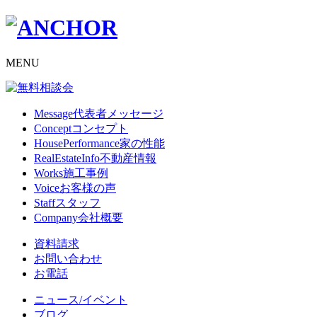
MENU
Message
代表者メッセージ
Concept
コンセプト
HousePerformance
家の性能
RealEstateInfo
不動産情報
Works
施工事例
Voice
お客様の声
Staff
スタッフ
Company
会社概要
資料請求
お問い合わせ
お電話
ニュース/イベント
ブログ