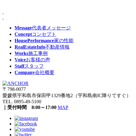
Message
代表者メッセージ
Concept
コンセプト
HousePerformance
家の性能
RealEstateInfo
不動産情報
Works
施工事例
Voice
お客様の声
Staff
スタッフ
Company
会社概要
〒798-0077
愛媛県宇和島市保田甲1329番地2（宇和島南IC降りてすぐ）
TEL. 0895-49-5100
｜受付時間 8:00～17:00
MAP