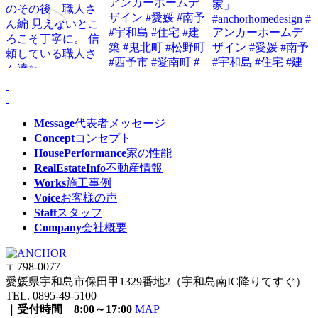
Message
代表者メッセージ
Concept
コンセプト
HousePerformance
家の性能
RealEstateInfo
不動産情報
Works
施工事例
Voice
お客様の声
Staff
スタッフ
Company
会社概要
〒798-0077
愛媛県宇和島市保田甲1329番地2（宇和島南IC降りてすぐ）
TEL. 0895-49-5100
｜受付時間 8:00～17:00
MAP