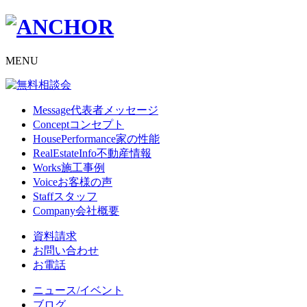
MENU
Message
代表者メッセージ
Concept
コンセプト
HousePerformance
家の性能
RealEstateInfo
不動産情報
Works
施工事例
Voice
お客様の声
Staff
スタッフ
Company
会社概要
資料請求
お問い合わせ
お電話
ニュース/イベント
ブログ