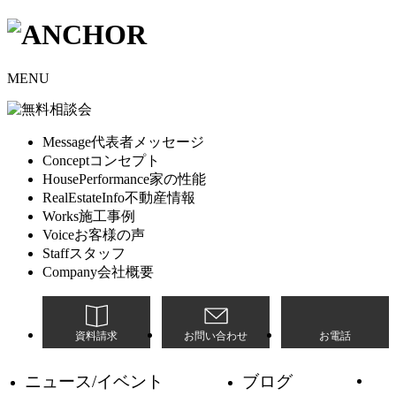
MENU
Message
代表者メッセージ
Concept
コンセプト
HousePerformance
家の性能
RealEstateInfo
不動産情報
Works
施工事例
Voice
お客様の声
Staff
スタッフ
Company
会社概要
資料請求
お問い合わせ
お電話
ニュース/イベント
ブログ