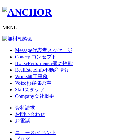
MENU
Message
代表者メッセージ
Concept
コンセプト
HousePerformance
家の性能
RealEstateInfo
不動産情報
Works
施工事例
Voice
お客様の声
Staff
スタッフ
Company
会社概要
資料請求
お問い合わせ
お電話
ニュース/イベント
ブログ