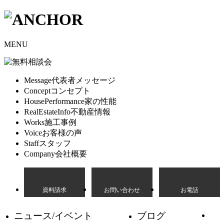
MENU
Message
代表者メッセージ
Concept
コンセプト
HousePerformance
家の性能
RealEstateInfo
不動産情報
Works
施工事例
Voice
お客様の声
Staff
スタッフ
Company
会社概要
資料請求
お問い合わせ
お電話
ニュース/イベント
ブログ