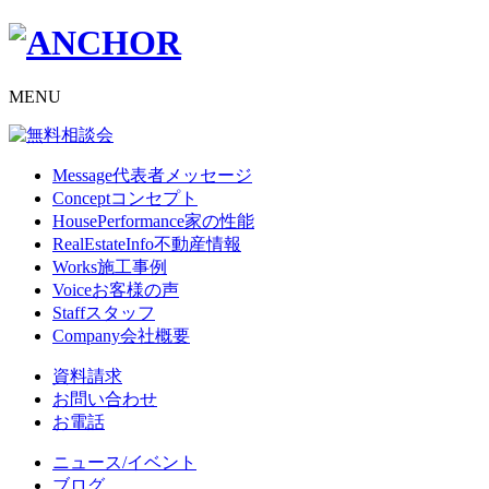
MENU
Message
代表者メッセージ
Concept
コンセプト
HousePerformance
家の性能
RealEstateInfo
不動産情報
Works
施工事例
Voice
お客様の声
Staff
スタッフ
Company
会社概要
資料請求
お問い合わせ
お電話
ニュース/イベント
ブログ