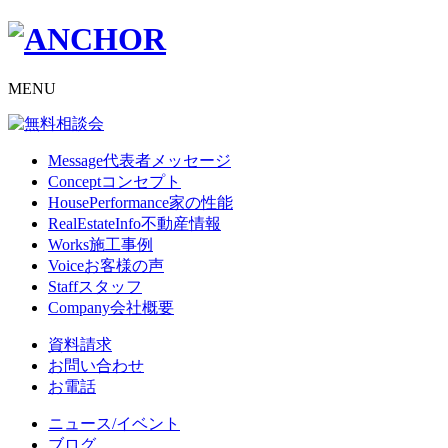
MENU
Message
代表者メッセージ
Concept
コンセプト
HousePerformance
家の性能
RealEstateInfo
不動産情報
Works
施工事例
Voice
お客様の声
Staff
スタッフ
Company
会社概要
資料請求
お問い合わせ
お電話
ニュース/イベント
ブログ