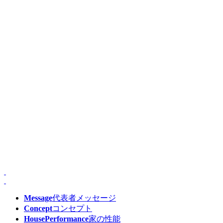
Message
代表者メッセージ
Concept
コンセプト
HousePerformance
家の性能