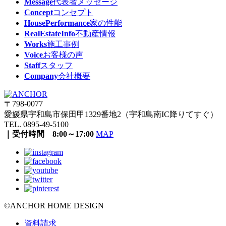
Message
代表者メッセージ
Concept
コンセプト
HousePerformance
家の性能
RealEstateInfo
不動産情報
Works
施工事例
Voice
お客様の声
Staff
スタッフ
Company
会社概要
〒798-0077
愛媛県宇和島市保田甲1329番地2（宇和島南IC降りてすぐ）
TEL. 0895-49-5100
｜受付時間 8:00～17:00
MAP
©ANCHOR HOME DESIGN
資料請求