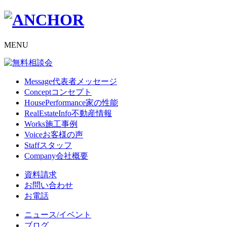
MENU
Message
代表者メッセージ
Concept
コンセプト
HousePerformance
家の性能
RealEstateInfo
不動産情報
Works
施工事例
Voice
お客様の声
Staff
スタッフ
Company
会社概要
資料請求
お問い合わせ
お電話
ニュース/イベント
ブログ