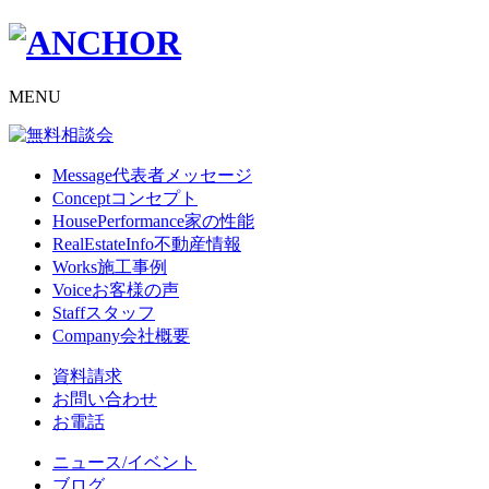
MENU
Message
代表者メッセージ
Concept
コンセプト
HousePerformance
家の性能
RealEstateInfo
不動産情報
Works
施工事例
Voice
お客様の声
Staff
スタッフ
Company
会社概要
資料請求
お問い合わせ
お電話
ニュース/イベント
ブログ