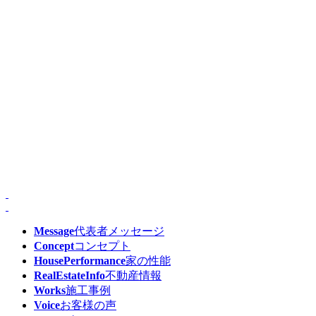
Message
代表者メッセージ
Concept
コンセプト
HousePerformance
家の性能
RealEstateInfo
不動産情報
Works
施工事例
Voice
お客様の声