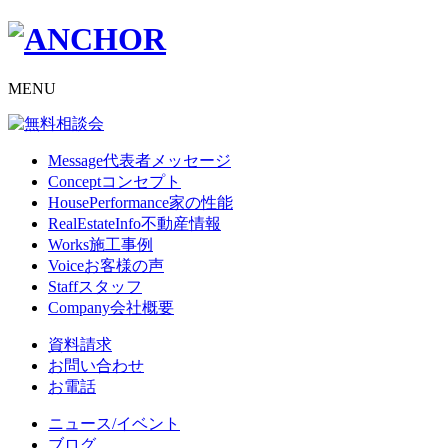
MENU
Message
代表者メッセージ
Concept
コンセプト
HousePerformance
家の性能
RealEstateInfo
不動産情報
Works
施工事例
Voice
お客様の声
Staff
スタッフ
Company
会社概要
資料請求
お問い合わせ
お電話
ニュース/イベント
ブログ