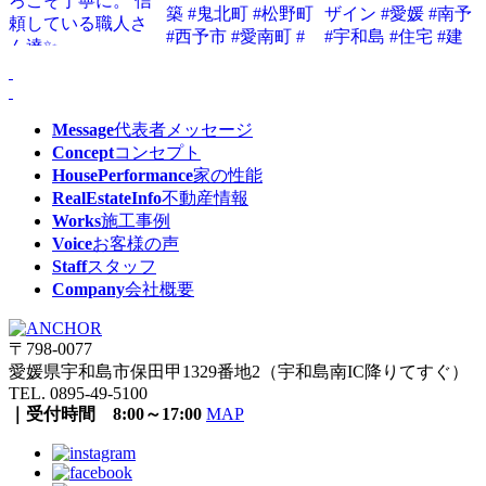
Message
代表者メッセージ
Concept
コンセプト
HousePerformance
家の性能
RealEstateInfo
不動産情報
Works
施工事例
Voice
お客様の声
Staff
スタッフ
Company
会社概要
〒798-0077
愛媛県宇和島市保田甲1329番地2（宇和島南IC降りてすぐ）
TEL. 0895-49-5100
｜受付時間 8:00～17:00
MAP