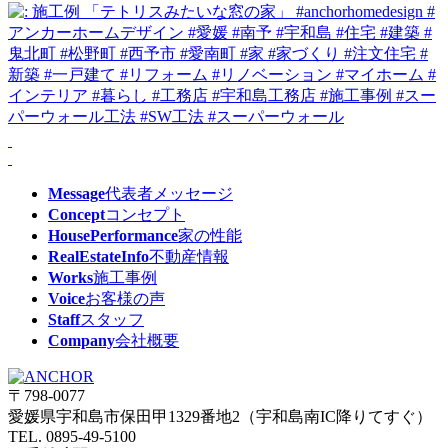
Message
代表者メッセージ
Concept
コンセプト
HousePerformance
家の性能
RealEstateInfo
不動産情報
Works
施工事例
Voice
お客様の声
Staff
スタッフ
Company
会社概要
〒798-0077
愛媛県宇和島市保田甲1329番地2（宇和島南IC降りてすぐ）
TEL. 0895-49-5100