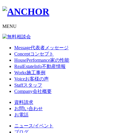
MENU
Message
代表者メッセージ
Concept
コンセプト
HousePerformance
家の性能
RealEstateInfo
不動産情報
Works
施工事例
Voice
お客様の声
Staff
スタッフ
Company
会社概要
資料請求
お問い合わせ
お電話
ニュース/イベント
ブログ