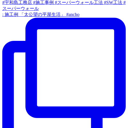
: 施工例 「太公望の平屋生活」 #ancho