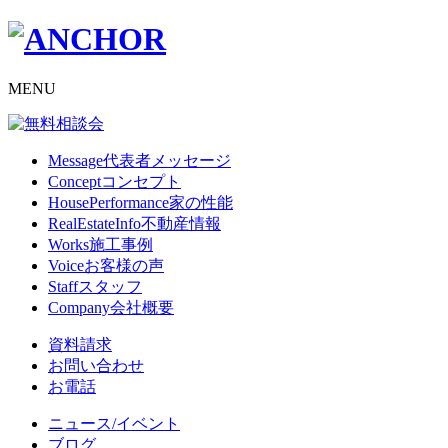
MENU
Message
代表者メッセージ
Concept
コンセプト
HousePerformance
家の性能
RealEstateInfo
不動産情報
Works
施工事例
Voice
お客様の声
Staff
スタッフ
Company
会社概要
資料請求
お問い合わせ
お電話
ニュース/イベント
ブログ