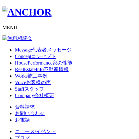
MENU
Message
代表者メッセージ
Concept
コンセプト
HousePerformance
家の性能
RealEstateInfo
不動産情報
Works
施工事例
Voice
お客様の声
Staff
スタッフ
Company
会社概要
資料請求
お問い合わせ
お電話
ニュース/イベント
ブログ