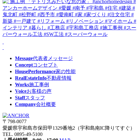
Message
代表者メッセージ
Concept
コンセプト
HousePerformance
家の性能
RealEstateInfo
不動産情報
Works
施工事例
Voice
お客様の声
Staff
スタッフ
Company
会社概要
〒798-0077
愛媛県宇和島市保田甲1329番地2（宇和島南IC降りてすぐ）
TEL. 0895-49-5100