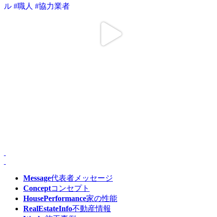
Message
代表者メッセージ
Concept
コンセプト
HousePerformance
家の性能
RealEstateInfo
不動産情報