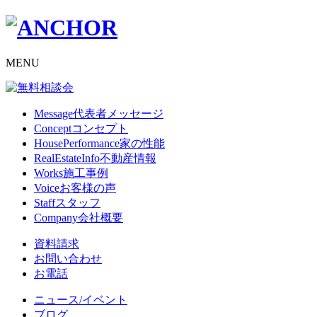
MENU
Message
代表者メッセージ
Concept
コンセプト
HousePerformance
家の性能
RealEstateInfo
不動産情報
Works
施工事例
Voice
お客様の声
Staff
スタッフ
Company
会社概要
資料請求
お問い合わせ
お電話
ニュース/イベント
ブログ