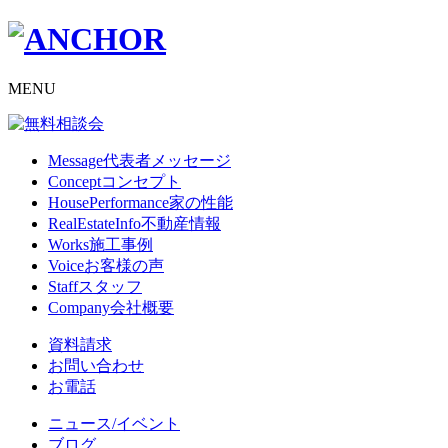
MENU
Message
代表者メッセージ
Concept
コンセプト
HousePerformance
家の性能
RealEstateInfo
不動産情報
Works
施工事例
Voice
お客様の声
Staff
スタッフ
Company
会社概要
資料請求
お問い合わせ
お電話
ニュース/イベント
ブログ