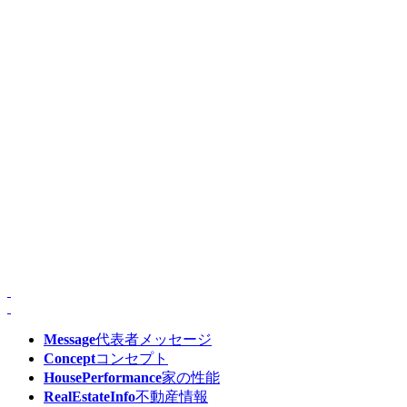
Message
代表者メッセージ
Concept
コンセプト
HousePerformance
家の性能
RealEstateInfo
不動産情報