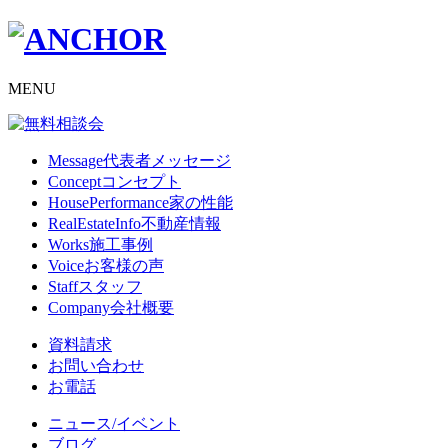
MENU
Message
代表者メッセージ
Concept
コンセプト
HousePerformance
家の性能
RealEstateInfo
不動産情報
Works
施工事例
Voice
お客様の声
Staff
スタッフ
Company
会社概要
資料請求
お問い合わせ
お電話
ニュース/イベント
ブログ