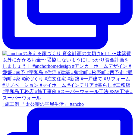
: 施工例 「太公望の平屋生活」 #ancho