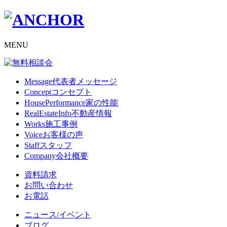
MENU
Message
代表者メッセージ
Concept
コンセプト
HousePerformance
家の性能
RealEstateInfo
不動産情報
Works
施工事例
Voice
お客様の声
Staff
スタッフ
Company
会社概要
資料請求
お問い合わせ
お電話
ニュース/イベント
ブログ