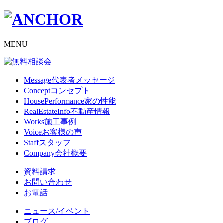
MENU
Message
代表者メッセージ
Concept
コンセプト
HousePerformance
家の性能
RealEstateInfo
不動産情報
Works
施工事例
Voice
お客様の声
Staff
スタッフ
Company
会社概要
資料請求
お問い合わせ
お電話
ニュース/イベント
ブログ