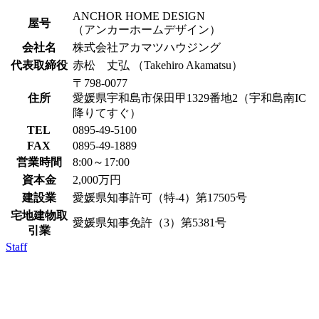
ANCHOR HOME DESIGN
屋号
（アンカーホームデザイン）
会社名
株式会社アカマツハウジング
代表取締役
赤松 丈弘 （Takehiro Akamatsu）
〒798-0077
住所
愛媛県宇和島市保田甲1329番地2（宇和島南IC
降りてすぐ）
TEL
0895-49-5100
FAX
0895-49-1889
営業時間
8:00～17:00
資本金
2,000万円
建設業
愛媛県知事許可（特-4）第17505号
宅地建物取
愛媛県知事免許（3）第5381号
引業
Staff