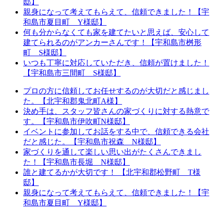
邸】
親身になって考えてもらえて、信頼できました！【宇
和島市夏目町 Y様邸】
何も分からなくても家を建てたいと思えば、安心して
建てられるのがアンカーさんです！【宇和島市桝形
町 S様邸】
いつも丁寧に対応していただき、信頼が置けました！
【宇和島市三間町 S様邸】
プロの方に信頼してお任せするのが大切だと感じまし
た。【北宇和郡鬼北町A様】
決め手は、スタッフ皆さんの家づくりに対する熱意で
す。【宇和島市伊吹町N様邸】
イベントに参加してお話をする中で、信頼できる会社
だと感じた。【宇和島市祝森 N様邸】
家づくりを通して楽しい思い出がたくさんできまし
た！【宇和島市長堀 N様邸】
誰と建てるかが大切です！ 【北宇和郡松野町 T様
邸】
親身になって考えてもらえて、信頼できました！【宇
和島市夏目町 Y様邸】