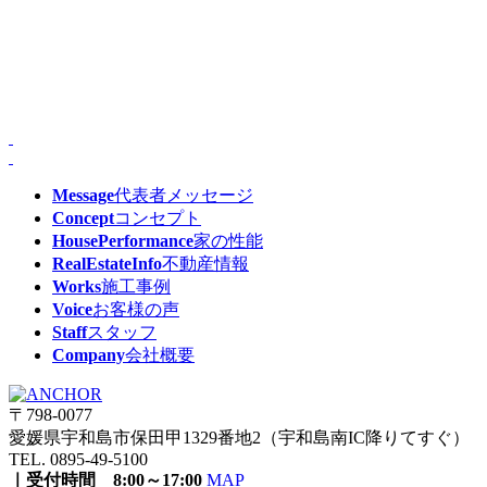
Message
代表者メッセージ
Concept
コンセプト
HousePerformance
家の性能
RealEstateInfo
不動産情報
Works
施工事例
Voice
お客様の声
Staff
スタッフ
Company
会社概要
〒798-0077
愛媛県宇和島市保田甲1329番地2（宇和島南IC降りてすぐ）
TEL. 0895-49-5100
｜受付時間 8:00～17:00
MAP