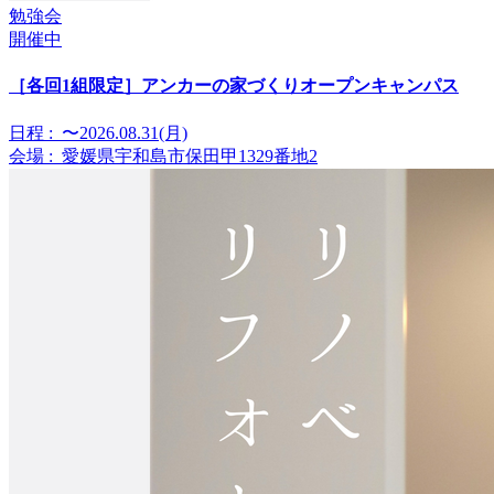
勉強会
開催中
［各回1組限定］アンカーの家づくりオープンキャンパス
日程 :
〜2026.08.31(月)
会場 :
愛媛県宇和島市保田甲1329番地2