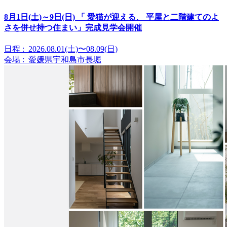
8月1日(土)～9日(日) 「 愛猫が迎える、 平屋と二階建てのよ
さを併せ持つ住まい」完成見学会開催
日程 :
2026.08.01(土)〜08.09(日)
会場 :
愛媛県宇和島市長堀