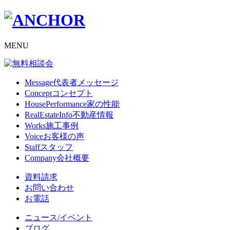
MENU
Message
代表者メッセージ
Concept
コンセプト
HousePerformance
家の性能
RealEstateInfo
不動産情報
Works
施工事例
Voice
お客様の声
Staff
スタッフ
Company
会社概要
資料請求
お問い合わせ
お電話
ニュース/イベント
ブログ