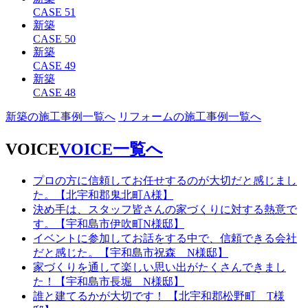
CASE 51
新築
CASE 50
新築
CASE 49
新築
CASE 48
新築の施工事例一覧へ
リフォームの施工事例一覧へ
VOICE
VOICE一覧へ
プロの方に信頼してお任せするのが大切だと感じまし
た。【北宇和郡鬼北町A様】
決め手は、スタッフ皆さんの家づくりに対する熱意で
す。【宇和島市伊吹町N様邸】
イベントに参加してお話をする中で、信頼できる会社
だと感じた。【宇和島市祝森 N様邸】
家づくりを通して楽しい思い出がたくさんできまし
た！【宇和島市長堀 N様邸】
誰と建てるかが大切です！ 【北宇和郡松野町 T様