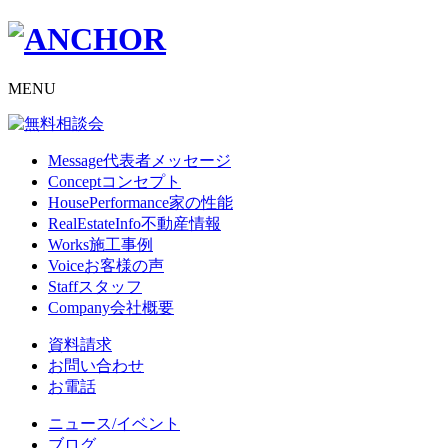
MENU
Message
代表者メッセージ
Concept
コンセプト
HousePerformance
家の性能
RealEstateInfo
不動産情報
Works
施工事例
Voice
お客様の声
Staff
スタッフ
Company
会社概要
資料請求
お問い合わせ
お電話
ニュース/イベント
ブログ