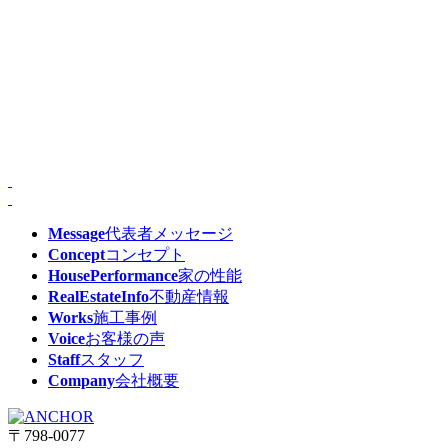
Message
代表者メッセージ
Concept
コンセプト
HousePerformance
家の性能
RealEstateInfo
不動産情報
Works
施工事例
Voice
お客様の声
Staff
スタッフ
Company
会社概要
〒798-0077