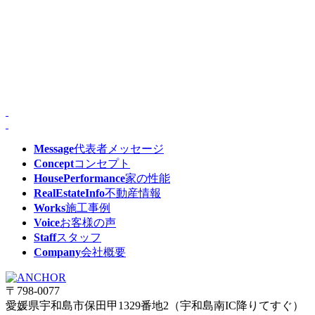
Message
代表者メッセージ
Concept
コンセプト
HousePerformance
家の性能
RealEstateInfo
不動産情報
Works
施工事例
Voice
お客様の声
Staff
スタッフ
Company
会社概要
〒798-0077
愛媛県宇和島市保田甲1329番地2（宇和島南IC降りてすぐ）