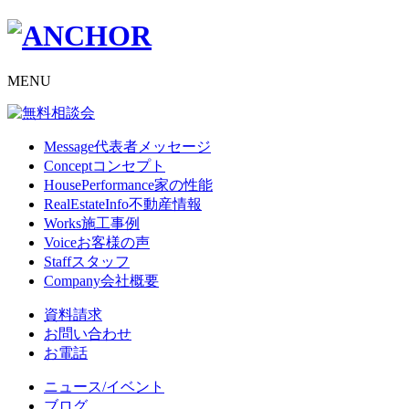
MENU
Message
代表者メッセージ
Concept
コンセプト
HousePerformance
家の性能
RealEstateInfo
不動産情報
Works
施工事例
Voice
お客様の声
Staff
スタッフ
Company
会社概要
資料請求
お問い合わせ
お電話
ニュース/イベント
ブログ