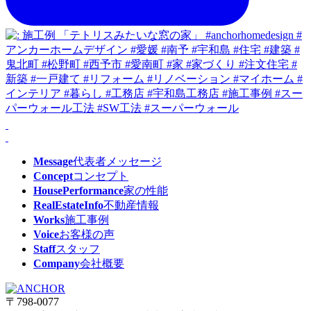
Message
代表者メッセージ
Concept
コンセプト
HousePerformance
家の性能
RealEstateInfo
不動産情報
Works
施工事例
Voice
お客様の声
Staff
スタッフ
Company
会社概要
〒798-0077