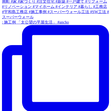
: 施工例 「太公望の平屋生活」 #ancho