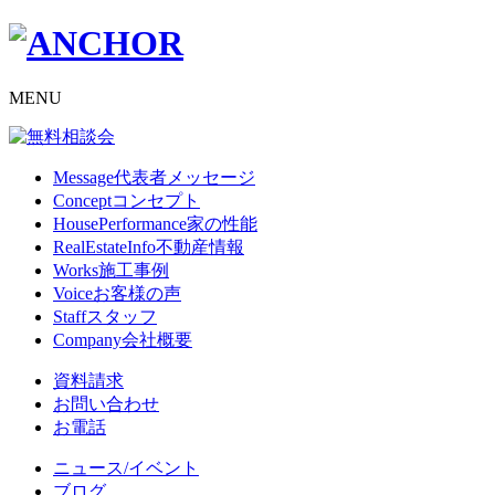
MENU
Message
代表者メッセージ
Concept
コンセプト
HousePerformance
家の性能
RealEstateInfo
不動産情報
Works
施工事例
Voice
お客様の声
Staff
スタッフ
Company
会社概要
資料請求
お問い合わせ
お電話
ニュース/イベント
ブログ