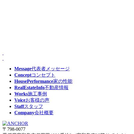
Message
代表者メッセージ
Concept
コンセプト
HousePerformance
家の性能
RealEstateInfo
不動産情報
Works
施工事例
Voice
お客様の声
Staff
スタッフ
Company
会社概要
〒798-0077