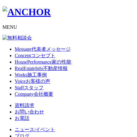
MENU
Message
代表者メッセージ
Concept
コンセプト
HousePerformance
家の性能
RealEstateInfo
不動産情報
Works
施工事例
Voice
お客様の声
Staff
スタッフ
Company
会社概要
資料請求
お問い合わせ
お電話
ニュース/イベント
ブログ