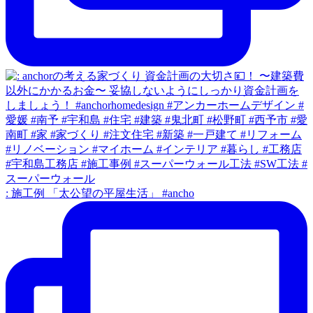
: 施工例 「太公望の平屋生活」 #ancho