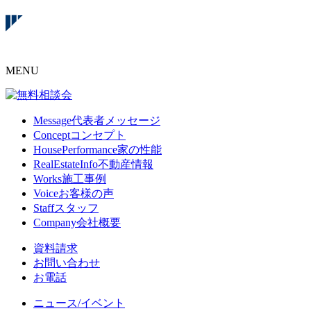
MENU
Message
代表者メッセージ
Concept
コンセプト
HousePerformance
家の性能
RealEstateInfo
不動産情報
Works
施工事例
Voice
お客様の声
Staff
スタッフ
Company
会社概要
資料請求
お問い合わせ
お電話
ニュース/イベント