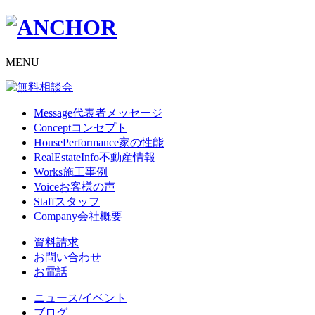
MENU
Message
代表者メッセージ
Concept
コンセプト
HousePerformance
家の性能
RealEstateInfo
不動産情報
Works
施工事例
Voice
お客様の声
Staff
スタッフ
Company
会社概要
資料請求
お問い合わせ
お電話
ニュース/イベント
ブログ