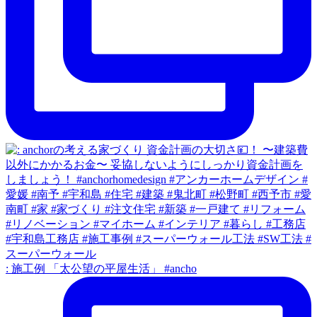
: 施工例 「太公望の平屋生活」 #ancho