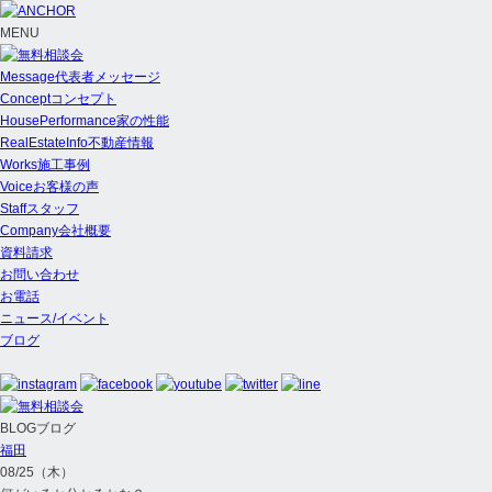
MENU
Message
代表者メッセージ
Concept
コンセプト
HousePerformance
家の性能
RealEstateInfo
不動産情報
Works
施工事例
Voice
お客様の声
Staff
スタッフ
Company
会社概要
資料請求
お問い合わせ
お電話
ニュース/イベント
ブログ
BLOG
ブログ
福田
08/25（木）