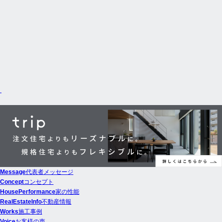
Message
代表者メッセージ
Concept
コンセプト
HousePerformance
家の性能
RealEstateInfo
不動産情報
Works
施工事例
Voice
お客様の声