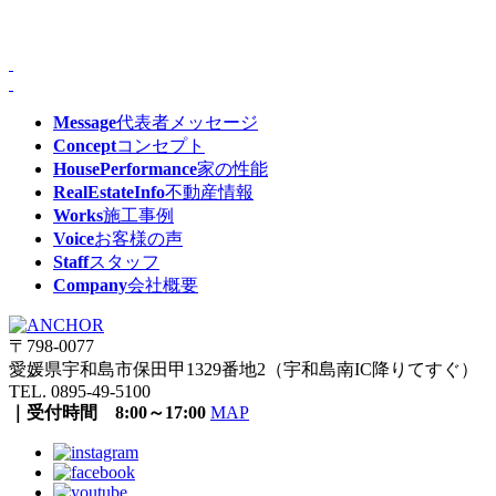
Message
代表者メッセージ
Concept
コンセプト
HousePerformance
家の性能
RealEstateInfo
不動産情報
Works
施工事例
Voice
お客様の声
Staff
スタッフ
Company
会社概要
〒798-0077
愛媛県宇和島市保田甲1329番地2（宇和島南IC降りてすぐ）
TEL. 0895-49-5100
｜受付時間 8:00～17:00
MAP