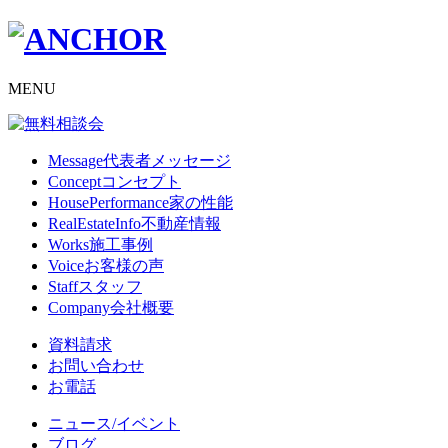
MENU
Message
代表者メッセージ
Concept
コンセプト
HousePerformance
家の性能
RealEstateInfo
不動産情報
Works
施工事例
Voice
お客様の声
Staff
スタッフ
Company
会社概要
資料請求
お問い合わせ
お電話
ニュース/イベント
ブログ