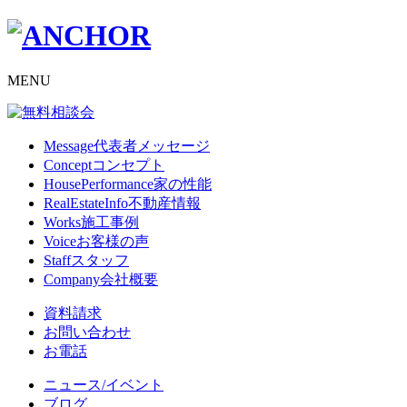
MENU
Message
代表者メッセージ
Concept
コンセプト
HousePerformance
家の性能
RealEstateInfo
不動産情報
Works
施工事例
Voice
お客様の声
Staff
スタッフ
Company
会社概要
資料請求
お問い合わせ
お電話
ニュース/イベント
ブログ