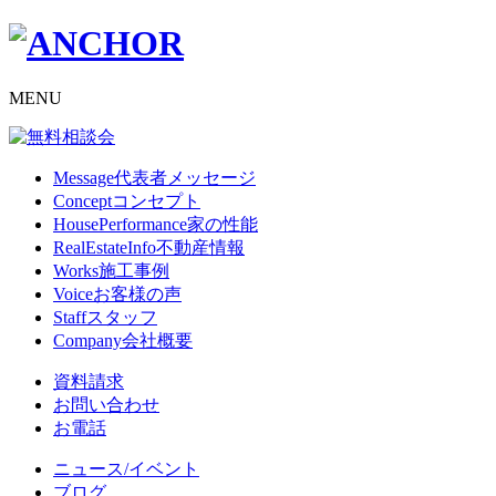
MENU
Message
代表者メッセージ
Concept
コンセプト
HousePerformance
家の性能
RealEstateInfo
不動産情報
Works
施工事例
Voice
お客様の声
Staff
スタッフ
Company
会社概要
資料請求
お問い合わせ
お電話
ニュース/イベント
ブログ