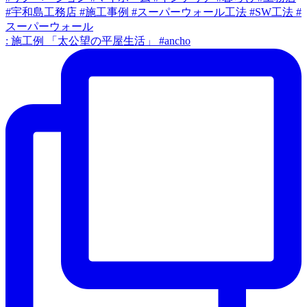
: 施工例 「太公望の平屋生活」 #ancho