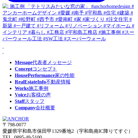
Message
代表者メッセージ
Concept
コンセプト
HousePerformance
家の性能
RealEstateInfo
不動産情報
Works
施工事例
Voice
お客様の声
Staff
スタッフ
Company
会社概要
〒798-0077
愛媛県宇和島市保田甲1329番地2（宇和島南IC降りてすぐ）
TEL. 0895-49-5100