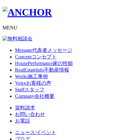
MENU
Message
代表者メッセージ
Concept
コンセプト
HousePerformance
家の性能
RealEstateInfo
不動産情報
Works
施工事例
Voice
お客様の声
Staff
スタッフ
Company
会社概要
資料請求
お問い合わせ
お電話
ニュース/イベント
ブログ