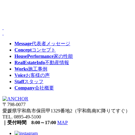
Message
代表者メッセージ
Concept
コンセプト
HousePerformance
家の性能
RealEstateInfo
不動産情報
Works
施工事例
Voice
お客様の声
Staff
スタッフ
Company
会社概要
〒798-0077
愛媛県宇和島市保田甲1329番地2（宇和島南IC降りてすぐ）
TEL. 0895-49-5100
｜受付時間 8:00～17:00
MAP