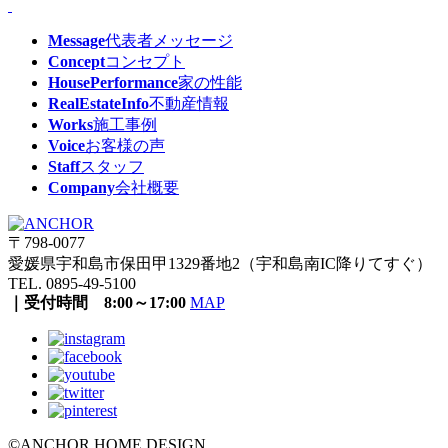
Message
代表者メッセージ
Concept
コンセプト
HousePerformance
家の性能
RealEstateInfo
不動産情報
Works
施工事例
Voice
お客様の声
Staff
スタッフ
Company
会社概要
〒798-0077
愛媛県宇和島市保田甲1329番地2（宇和島南IC降りてすぐ）
TEL. 0895-49-5100
｜受付時間 8:00～17:00
MAP
©ANCHOR HOME DESIGN