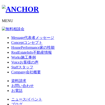
MENU
Message
代表者メッセージ
Concept
コンセプト
HousePerformance
家の性能
RealEstateInfo
不動産情報
Works
施工事例
Voice
お客様の声
Staff
スタッフ
Company
会社概要
資料請求
お問い合わせ
お電話
ニュース/イベント
ブログ