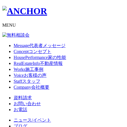
MENU
Message
代表者メッセージ
Concept
コンセプト
HousePerformance
家の性能
RealEstateInfo
不動産情報
Works
施工事例
Voice
お客様の声
Staff
スタッフ
Company
会社概要
資料請求
お問い合わせ
お電話
ニュース/イベント
ブログ