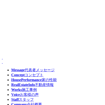
Message
代表者メッセージ
Concept
コンセプト
HousePerformance
家の性能
RealEstateInfo
不動産情報
Works
施工事例
Voice
お客様の声
Staff
スタッフ
Company
会社概要